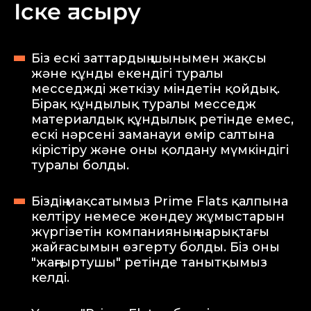
Іске асыру
Біз ескі заттардың шынымен жақсы
және құнды екендігі туралы
месседжді жеткізу міндетін қойдық.
Бірақ құндылық туралы месседж
материалдық құндылық ретінде емес,
ескі нәрсені заманауи өмір салтына
кірістіру және оны қолдану мүмкіндігі
туралы болды.
Біздің мақсатымыз Prime Flats қалпына
келтіру немесе жөндеу жұмыстарын
жүргізетін компанияның нарықтағы
жайғасымын өзгерту болды. Біз оны
"жаңғыртушы" ретінде танытқымыз
келді.