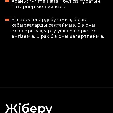
Ұраны: "Prime Flats – бұл сіз тұратын
пәтерлер мен үйлер".
Біз ережелерді бұзамыз, бірақ
қабырғаларды сақтаймыз. Біз оны
одан әрі жақсарту үшін өзгерістер
енгіземіз. Бірақ біз оны өзгертпейміз.
Жіберу