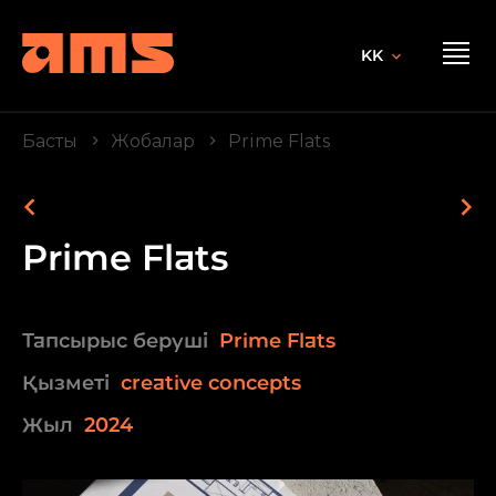
KK
Басты
Жобалар
Prime Flats
Prime Flats
Тапсырыс беруші
Prime Flats
Қызметі
creative concepts
Жыл
2024