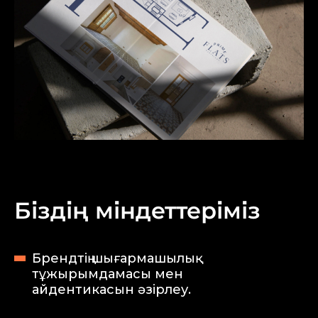
Біздің міндеттеріміз
Брендтің шығармашылық
тұжырымдамасы мен
айдентикасын әзірлеу.